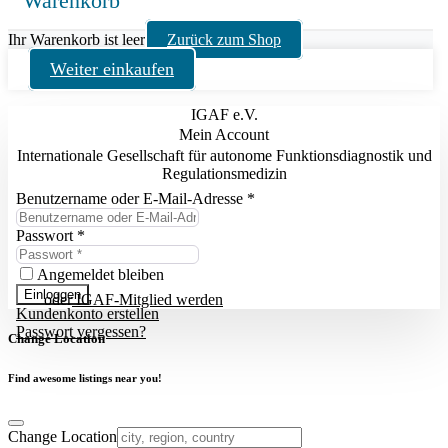
Warenkorb
Ihr Warenkorb ist leer
Zurück zum Shop
Weiter einkaufen
IGAF e.V.
Mein Account
Internationale Gesellschaft für autonome Funktionsdiagnostik und
Regulationsmedizin
Benutzername oder E-Mail-Adresse
*
Passwort
*
Angemeldet bleiben
Einloggen
oder
IGAF-Mitglied werden
Kundenkonto erstellen
Passwort vergessen?
Change Location
Find awesome listings near you!
Change Location