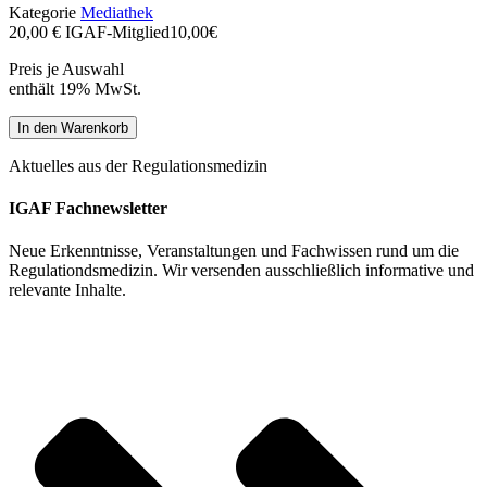
Kategorie
Mediathek
20,00 €
IGAF-Mitglied
10,00€
Preis je Auswahl
enthält 19% MwSt.
Knochen,
In den Warenkorb
Bänder
und
Aktuelles aus der Regulationsmedizin
Muskeln
–
IGAF Fachnewsletter
vom
Stoffwechsel
Neue Erkenntnisse, Veranstaltungen und Fachwissen rund um die
zur
Regulationdsmedizin. Wir versenden ausschließlich informative und
Struktur
relevante Inhalte.
mit
Ioneninduktionstherapie
und
Biologischer
Medizin
[Digital]
Menge