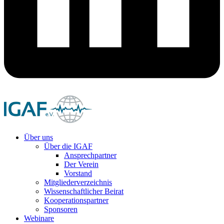
Über uns
Über die IGAF
Ansprechpartner
Der Verein
Vorstand
Mitgliederverzeichnis
Wissenschaftlicher Beirat
Kooperationspartner
Sponsoren
Webinare