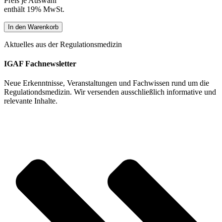
Preis je Auswahl
enthält 19% MwSt.
Longevity
In den Warenkorb
beginnt
in
Aktuelles aus der Regulationsmedizin
der
Zelle
IGAF Fachnewsletter
–
mitochondriale
Neue Erkenntnisse, Veranstaltungen und Fachwissen rund um die
Wege
Regulationdsmedizin. Wir versenden ausschließlich informative und
aus
relevante Inhalte.
Erschöpfung
und
Alterung
[Digital]
Menge