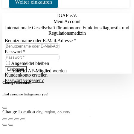
Weiter einkaufen
IGAF e.V.
Mein Account
Internationale Gesellschaft für autonome Funktionsdiagnostik und
Regulationsmedizin
Benutzername oder E-Mail-Adresse
*
Passwort
*
Angemeldet bleiben
Einloggen
oder
IGAF-Mitglied werden
Kundenkonto erstellen
Passwort vergessen?
Change Location
Find awesome listings near you!
Change Location