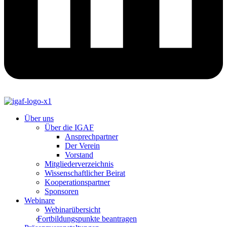
Über uns
Über die IGAF
Ansprechpartner
Der Verein
Vorstand
Mitgliederverzeichnis
Wissenschaftlicher Beirat
Kooperationspartner
Sponsoren
Webinare
Webinarübersicht
Fortbildungspunkte beantragen