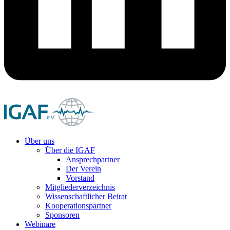
Über uns
Über die IGAF
Ansprechpartner
Der Verein
Vorstand
Mitgliederverzeichnis
Wissenschaftlicher Beirat
Kooperationspartner
Sponsoren
Webinare